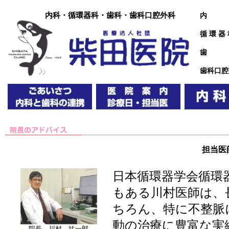
内科・循環器科・歯科・歯科口腔外科
内 
循 環 器
歯 
歯科口腔
担当医
日本循環器学会循環
もある川村医師は、
ちろん、特に不整脈
動の治療に豊富な実
院長 川村 祐一郎