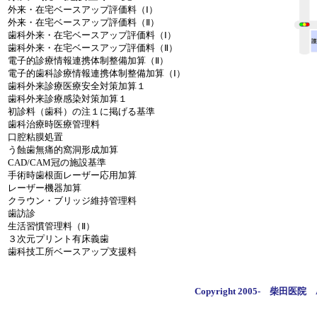
外来・在宅ベースアップ評価料（Ⅰ）
外来・在宅ベースアップ評価料（Ⅱ）
歯科外来・在宅ベースアップ評価料（Ⅰ）
歯科外来・在宅ベースアップ評価料（Ⅱ）
電子的診療情報連携体制整備加算（Ⅱ）
電子的歯科診療情報連携体制整備加算（Ⅰ）
歯科外来診療医療安全対策加算１
歯科外来診療感染対策加算１
初診料（歯科）の注１に掲げる基準
歯科治療時医療管理料
口腔粘膜処置
う蝕歯無痛的窩洞形成加算
CAD/CAM冠の施設基準
手術時歯根面レーザー応用加算
レーザー機器加算
クラウン・ブリッジ維持管理料
歯訪診
生活習慣管理料（Ⅱ）
３次元プリント有床義歯
歯科技工所ベースアップ支援料
Copyright 2005- 柴田医院 All r