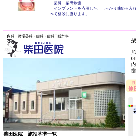
歯科 柴田敏也
インプラントを応用した、しっかり噛める入れ
べて格段に勝ります。
内科・循環器科・歯科・歯科口腔外科
柴
旭川
01
内
歯
柴田医院 施設基準一覧