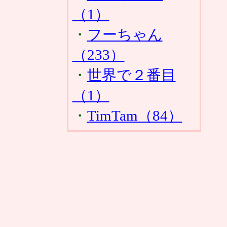
（1）
・
フーちゃん
（233）
・
世界で２番目
（1）
・
TimTam（84）