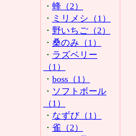
・
蜂（2）
・
ミリメシ（1）
・
野いちご（2）
・
桑のみ（1）
・
ラズベリー
（1）
・
boss（1）
・
ソフトボール
（1）
・
なずび（1）
・
雀（2）