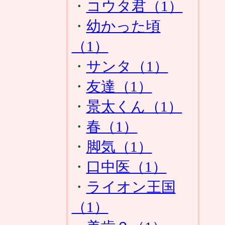
・
コウタ君（1）
・
幼かった頃
（1）
・
サンタ（1）
・
友達（1）
・
景太くん（1）
・
春（1）
・
脚気（1）
・
口中医（1）
・
ライオン王国
（1）