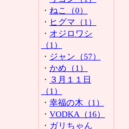
・
ねこ（0）
・
ヒグマ（1）
・
オジロワシ
（1）
・
ジャン（57）
・
かめ（1）
・
３月１１日
（1）
・
幸福の木（1）
・
VODKA（16）
・
ガリちゃん