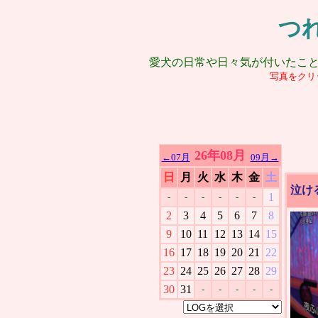
つ
愛犬の日常や日々気が付いたこ
写真をクリ
26年08月
←07月
09月→
日
月
火
水
木
金
土
泣け
1
-
-
-
-
-
-
2
3
4
5
6
7
8
9
10
11
12
13
14
15
16
17
18
19
20
21
22
23
24
25
26
27
28
29
30
31
-
-
-
-
-