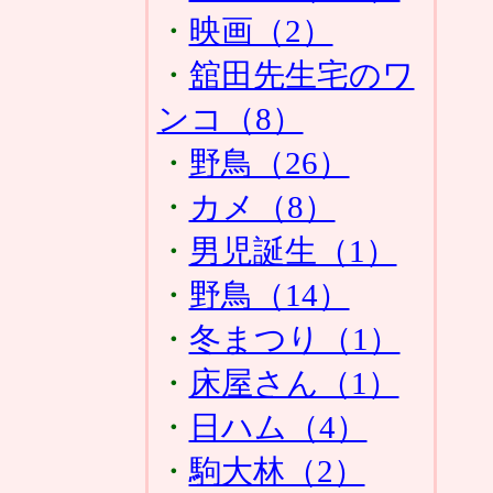
・
映画（2）
・
舘田先生宅のワ
ンコ（8）
・
野鳥（26）
・
カメ（8）
・
男児誕生（1）
・
野鳥（14）
・
冬まつり（1）
・
床屋さん（1）
・
日ハム（4）
・
駒大林（2）