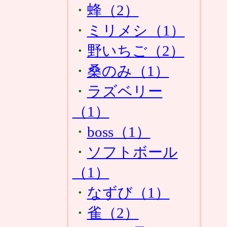
・
蜂（2）
・
ミリメシ（1）
・
野いちご（2）
・
桑のみ（1）
・
ラズベリー
（1）
・
boss（1）
・
ソフトボール
（1）
・
なずび（1）
・
雀（2）