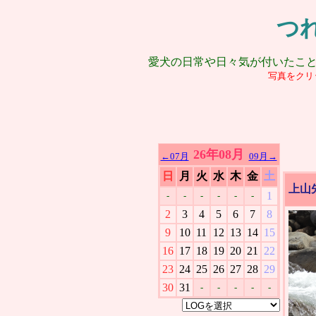
つ
愛犬の日常や日々気が付いたこ
写真をクリ
26年08月
←07月
09月→
日
月
火
水
木
金
土
上山
1
-
-
-
-
-
-
2
3
4
5
6
7
8
9
10
11
12
13
14
15
16
17
18
19
20
21
22
23
24
25
26
27
28
29
30
31
-
-
-
-
-