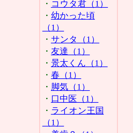
・
コウタ君（1）
・
幼かった頃
（1）
・
サンタ（1）
・
友達（1）
・
景太くん（1）
・
春（1）
・
脚気（1）
・
口中医（1）
・
ライオン王国
（1）