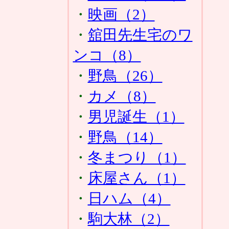
・
映画（2）
・
舘田先生宅のワ
ンコ（8）
・
野鳥（26）
・
カメ（8）
・
男児誕生（1）
・
野鳥（14）
・
冬まつり（1）
・
床屋さん（1）
・
日ハム（4）
・
駒大林（2）