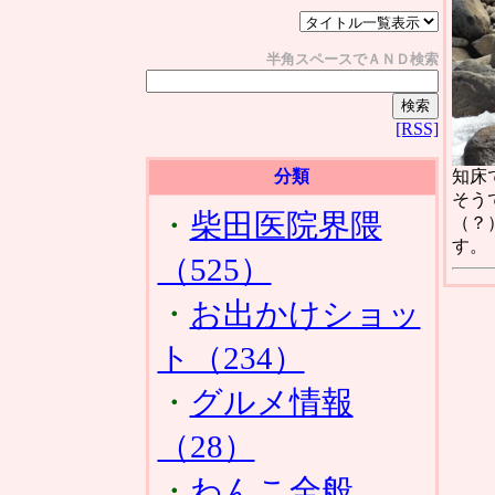
半角スペースでＡＮＤ検索
[RSS]
分類
知床
そう
・
柴田医院界隈
（？
す。
（525）
・
お出かけショッ
ト（234）
・
グルメ情報
（28）
・
わんこ全般