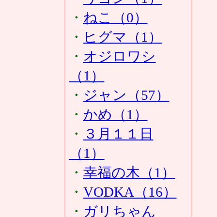
・
ねこ（0）
・
ヒグマ（1）
・
オジロワシ
（1）
・
ジャン（57）
・
かめ（1）
・
３月１１日
（1）
・
幸福の木（1）
・
VODKA（16）
・
ガリちゃん