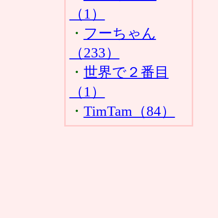
（1）
・
フーちゃん
（233）
・
世界で２番目
（1）
・
TimTam（84）