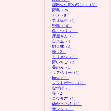
・
舘田先生宅のワンコ（8）
・
野鳥（26）
・
カメ（8）
・
男児誕生（1）
・
野鳥（14）
・
冬まつり（1）
・
床屋さん（1）
・
日ハム（4）
・
駒大林（2）
・
蜂（2）
・
ミリメシ（1）
・
野いちご（2）
・
桑のみ（1）
・
ラズベリー（1）
・
boss（1）
・
ソフトボール（1）
・
なずび（1）
・
雀（2）
・
コウタ君（1）
・
幼かった頃（1）
・
サンタ（1）