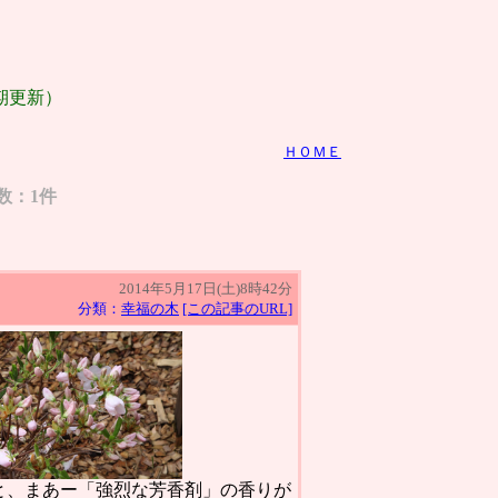
期更新）
ＨＯＭＥ
数：1件
2014年5月17日(土)8時42分
分類：
幸福の木
[この記事のURL]
と、まあー「強烈な芳香剤」の香りが