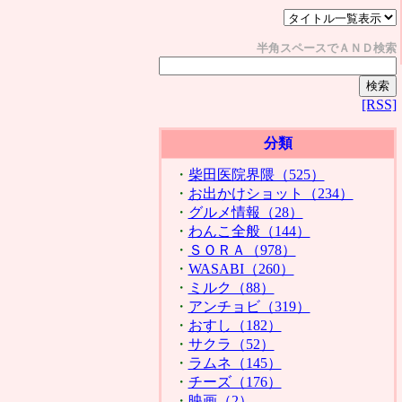
半角スペースでＡＮＤ検索
[RSS]
分類
・
柴田医院界隈（525）
・
お出かけショット（234）
・
グルメ情報（28）
・
わんこ全般（144）
・
ＳＯＲＡ（978）
・
WASABI（260）
・
ミルク（88）
・
アンチョビ（319）
・
おすし（182）
・
サクラ（52）
・
ラムネ（145）
・
チーズ（176）
・
映画（2）