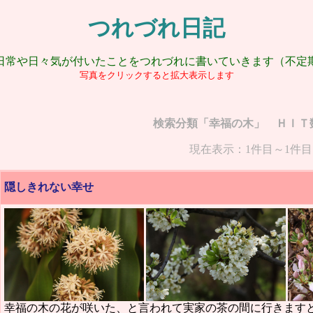
つれづれ日記
日常や日々気が付いたことをつれづれに書いていきます（不定
写真をクリックすると拡大表示します
検索分類「幸福の木」 ＨＩＴ
現在表示：1件目～1件目
隠しきれない幸せ
幸福の木の花が咲いた、と言われて実家の茶の間に行きます