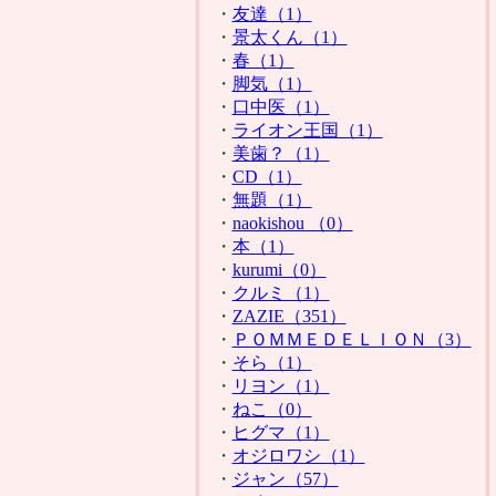
・
友達（1）
・
景太くん（1）
・
春（1）
・
脚気（1）
・
口中医（1）
・
ライオン王国（1）
・
美歯？（1）
・
CD（1）
・
無題（1）
・
naokishou （0）
・
本（1）
・
kurumi（0）
・
クルミ（1）
・
ZAZIE（351）
・
ＰＯＭＭＥＤＥＬＩＯＮ（3）
・
そら（1）
・
リヨン（1）
・
ねこ（0）
・
ヒグマ（1）
・
オジロワシ（1）
・
ジャン（57）